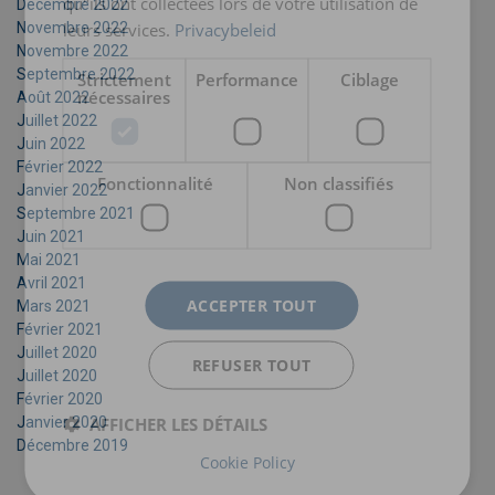
qu"ils ont collectées lors de votre utilisation de
Décembre 2022
leurs services.
Privacybeleid
Novembre 2022
Novembre 2022
Septembre 2022
Strictement
Performance
Ciblage
nécessaires
Août 2022
Juillet 2022
Juin 2022
Février 2022
Fonctionnalité
Non classifiés
Janvier 2022
Septembre 2021
Juin 2021
Mai 2021
Avril 2021
ACCEPTER TOUT
Mars 2021
Février 2021
Juillet 2020
REFUSER TOUT
Juillet 2020
Février 2020
AFFICHER LES DÉTAILS
Janvier 2020
Décembre 2019
Cookie Policy