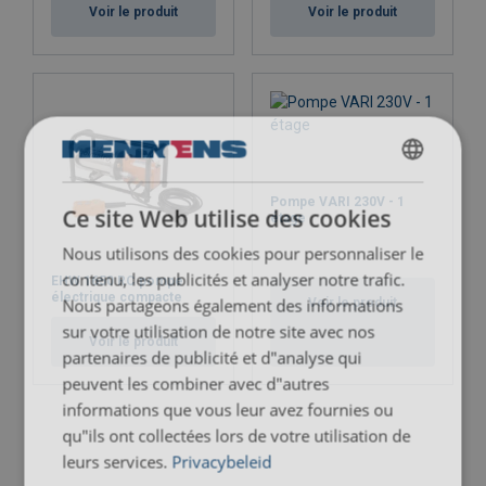
Voir le produit
Voir le produit
DUTCH
Pompe VARI 230V - 1
Ce site Web utilise des cookies
étage
ENGLISH TRANSLATION
Nous utilisons des cookies pour personnaliser le
FRENCH
contenu, les publicités et analyser notre trafic.
EHW 1650 RC pompe
électrique compacte
Nous partageons également des informations
Voir le produit
sur votre utilisation de notre site avec nos
Voir le produit
partenaires de publicité et d"analyse qui
peuvent les combiner avec d"autres
informations que vous leur avez fournies ou
qu"ils ont collectées lors de votre utilisation de
leurs services.
Privacybeleid