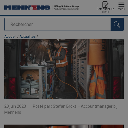
Demander un
Menu
devis
Rechercher
Ajouté au panier
Accueil
/
Actualités
/
20 juin 2023
Posté par :
Stefan Broks – Accountmanager bij
Mennens