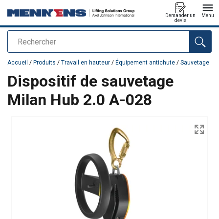
Demander un
Menu
devis
Rechercher
Ajouté au panier
Accueil
/
Produits
/
Travail en hauteur
/
Équipement antichute
/
Sauvetage
Dispositif de sauvetage
Milan Hub 2.0 A-028