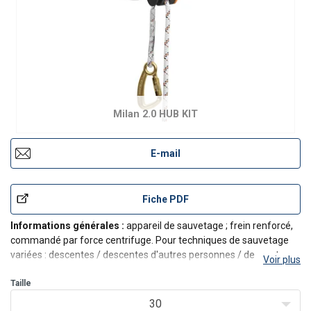
Milan 2.0 HUB KIT
E-mail
Fiche PDF
Informations générales :
appareil de sauvetage ; frein renforcé,
commandé par force centrifuge. Pour techniques de sauvetage
variées : descentes / descentes d'autres personnes / descente en
Voir plus
tant que dernière personne avec l'appareil.
Le MILAN 2.0 HUB est équipé d’une fonction de levage suppl
Taille
30