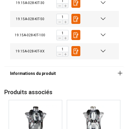
19.15A-028-KIT-30
19.15A-028-KIT-50
19.15A-028-KIT-100
19.15A-028-KIT-XX
Matériau:
Produits associés
Marquage:
Plage de température d'utilisation:
Norme: